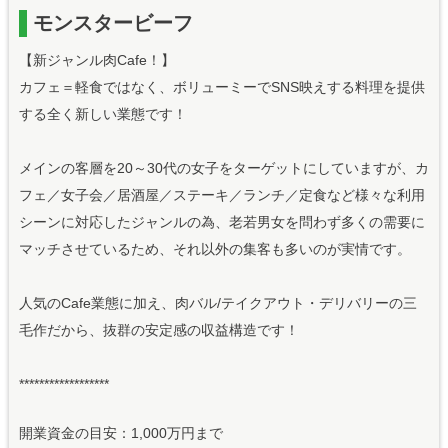
モンスタービーフ
【新ジャンル肉Cafe！】
カフェ＝軽食ではなく、ボリューミーでSNS映えする料理を提供
する全く新しい業態です！
メインの客層を20～30代の女子をターゲットにしていますが、カ
フェ／女子会／居酒屋／ステーキ／ランチ／定食など様々な利用
シーンに対応したジャンルの為、老若男女を問わず多くの需要に
マッチさせているため、それ以外の集客も多いのが実情です。
人気のCafe業態に加え、肉バル/テイクアウト・デリバリーの三
毛作だから、抜群の安定感の収益構造です！
******************
開業資金の目安：1,000万円まで