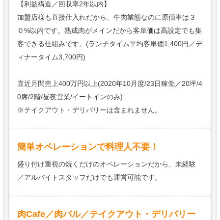
【利益構造／回収率2年以内】
加盟店様も直接仕入れだから、牛肉業態なのに原価率は３
０%以内です。熟成肉がメインだから客単価は高設定でも集
客できる仕組みです。(ランチタイム平均客単価1,400円／デ
ィナータイム3,700円)
直近月間売上400万円以上(2020年10月度/23日稼働／20坪/4
0席/2階/昼夜営業/イートインのみ)
※テイクアウト・デリバリーは含まれません。
簡単オペレーションで料理人不要！
盛り付け重視の焼くだけのオペレーションだから、未経験
／アルバイトスタッフだけでも運営可能です。
肉Cafe／肉バル／テイクアウト・デリバリー