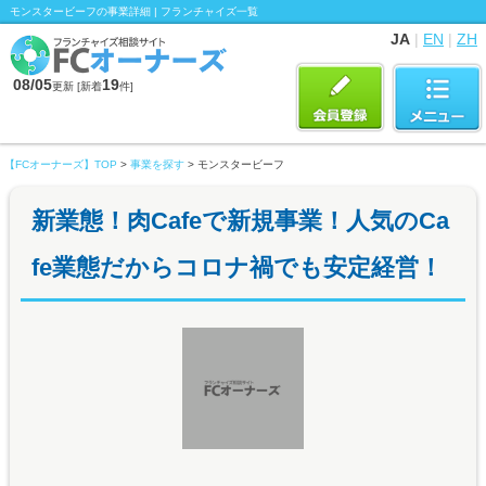
モンスタービーフの事業詳細 | フランチャイズ一覧
JA
|
EN
|
ZH
08/05
19
更新 [新着
件]
【FCオーナーズ】TOP
>
事業を探す
> モンスタービーフ
新業態！肉Cafeで新規事業！人気のCa
fe業態だからコロナ禍でも安定経営！