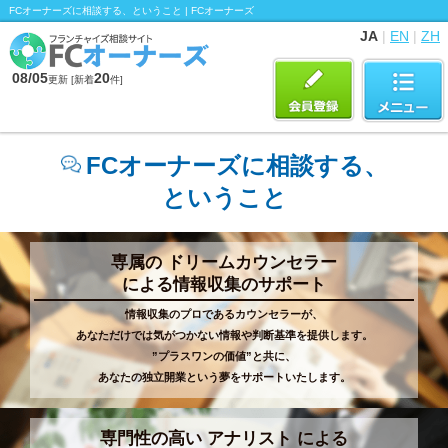
FCオーナーズに相談する、ということ | FCオーナーズ
JA
|
EN
|
ZH
08/05
20
更新 [新着
件]
FCオーナーズに相談する、
ということ
専属の ドリームカウンセラー
による情報収集のサポート
情報収集のプロであるカウンセラーが、
あなただけでは気がつかない情報や判断基準を提供します。
”プラスワンの価値”と共に、
あなたの独立開業という夢をサポートいたします。
専門性の高い アナリスト による