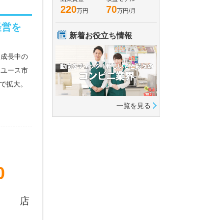
220
70
万円
万円/月
経営を
新着お役立ち情報
、成長中の
リユース市
にまで拡大。
一覧を見る
0
店