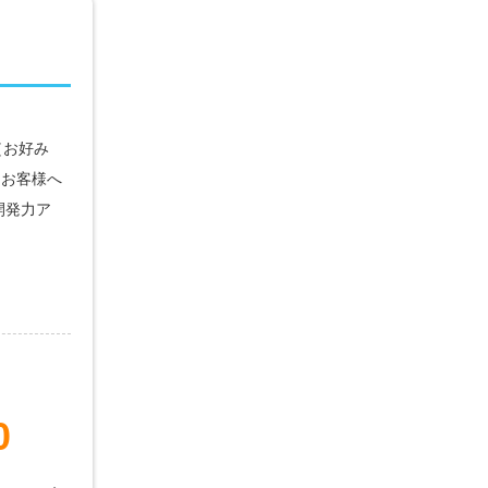
（お好み
をお客様へ
開発力ア
0