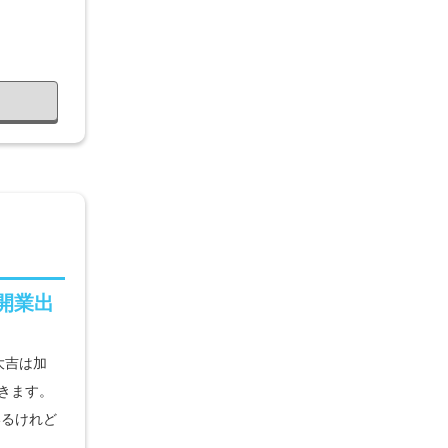
開業出
大吉は加
きます。
いるけれど