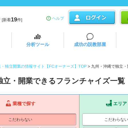
ヘルプ
19
 [新着
件]
分析ツール
成功の説教部屋
業・独立開業の情報サイト【FCオーナーズ】TOP
> 九州・沖縄で独立
独立・開業できるフランチャイズ一覧
業種で探す
エリア
こだわらない
こだわらな