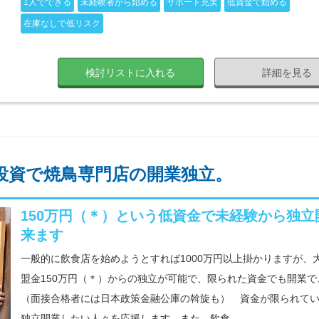
1人でできる
未経験者から始める
サポート充実
低資金で始める
在庫なしで低リスク
検討リストに入れる
詳細を見る
投資で焼鳥専門店の開業独立。
150万円（＊）という低資金で未経験から独立
来ます
一般的に飲食店を始めようとすれば1000万円以上掛かりますが、
盟金150万円（＊）からの独立が可能で、限られた資金でも開業で
（面接合格者には日本政策金融公庫の斡旋も） 資金が限られて
独立開業したい人々を応援します。また、飲食...