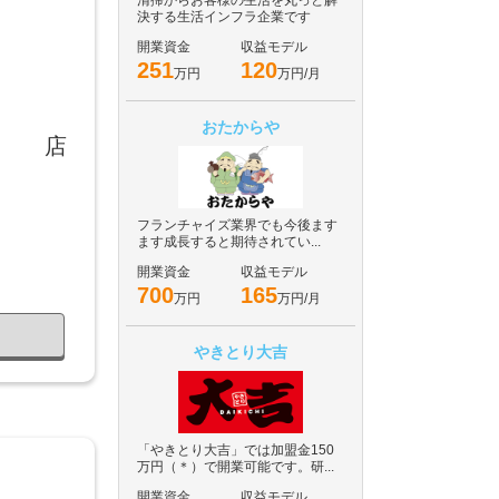
清掃からお客様の生活を丸っと解
決する生活インフラ企業です
開業資金
収益モデル
251
120
万円
万円/月
おたからや
店
フランチャイズ業界でも今後ます
ます成長すると期待されてい...
開業資金
収益モデル
700
165
万円
万円/月
やきとり大吉
「やきとり大吉」では加盟金150
万円（＊）で開業可能です。研...
開業資金
収益モデル