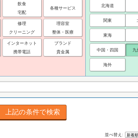
飲食
北海道
各種サービス
宅配
関東
修理
理容室
クリーニング
整体・医療
東海
インターネット
ブランド
中国・四国
九
携帯電話
貴金属
海外
上記の条件で検索
並べ替え: