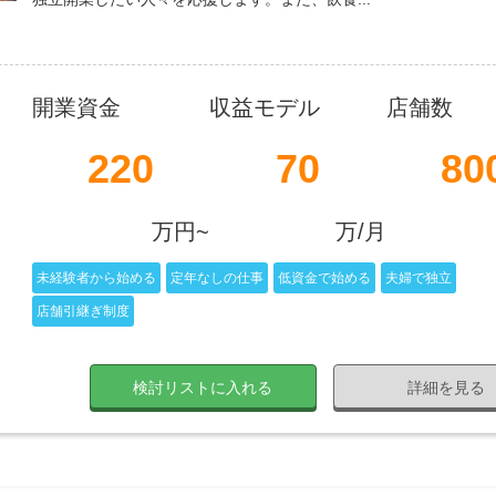
開業資金
収益モデル
店舗数
220
70
80
万円~
万/月
未経験者から始める
定年なしの仕事
低資金で始める
夫婦で独立
店舗引継ぎ制度
検討リストに入れる
詳細を見る