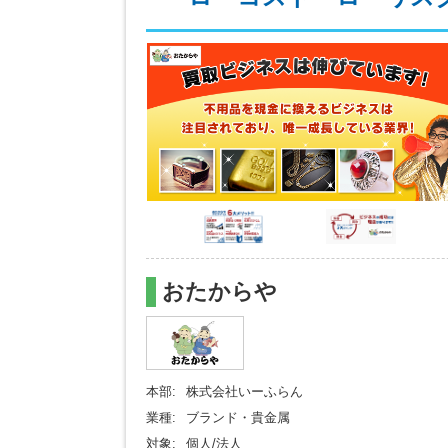
おたからや
本部:
株式会社いーふらん
業種:
ブランド・貴金属
対象:
個人/法人