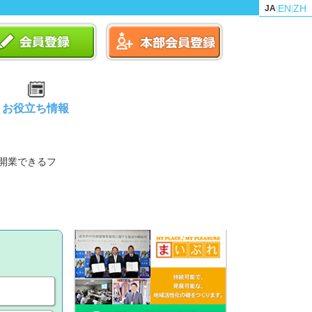
EN
ZH
JA
|
|
お役立ち情報
・開業できるフ
い