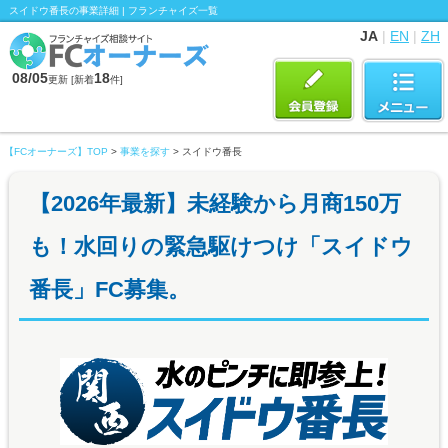
スイドウ番長の事業詳細 | フランチャイズ一覧
JA
|
EN
|
ZH
08/05
18
更新 [新着
件]
【FCオーナーズ】TOP
>
事業を探す
> スイドウ番長
【2026年最新】未経験から月商150万
も！水回りの緊急駆けつけ「スイドウ
番長」FC募集。