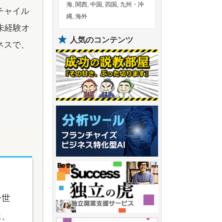
海, 関西, 中国, 四国, 九州・沖
チャイル
縄, 海外
未経験オ
人気のコンテンツ
ネスで、
一世
に、