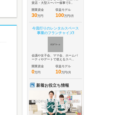
貨店・大型スーパー催事で3...
開業資金
収益モデル
30
100
万円
万円/月
今流行りのレンタルスペース
事業のフランチャイズ❗️
会議や女子会、ママ会、ホームパ
ーティやデートで使えるスペ...
開業資金
収益モデル
0
10
万円
万円/月
新着お役立ち情報