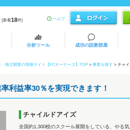
ヘルプ
18
 [新着
件]
分析ツール
成功の説教部屋
業・独立開業の情報サイト【FCオーナーズ】TOP
>
事業を探す
> チャ
営業率利益率30％を実現できます！
チャイルドアイズ
全国約1,300校のスクール展開をしている、やる