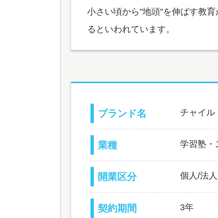
小さい頃から"地頭"を伸ばす教
るといわれています。
チャイル
ブランド名
学習塾・
業種
個人/法人
開業区分
3年
契約期間