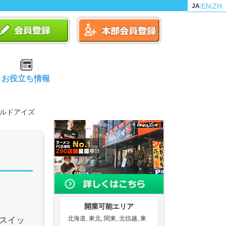
EN
ZH
JA
|
|
お役立ち情報
イルドアイズ
開業可能エリア
北海道, 東北, 関東, 北信越, 東
気スイッ