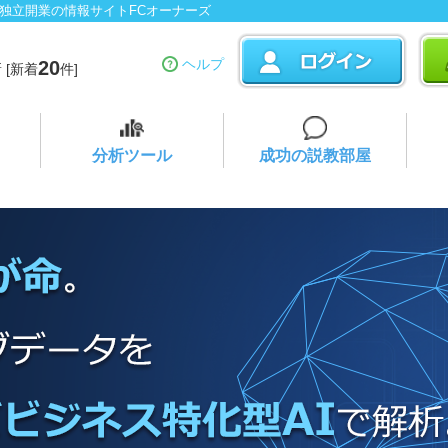
・独立開業の情報サイトFCオーナーズ
ヘルプ
20
 [新着
件]
分析ツール
成功の説教部屋