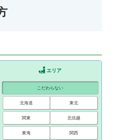
方
エリア
こだわらない
北海道
東北
関東
北信越
東海
関西