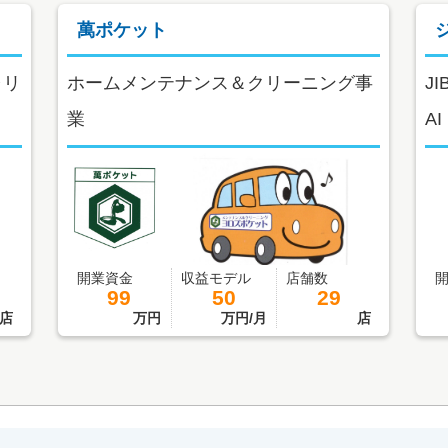
萬ポケット
ャリ
ホームメンテナンス＆クリーニング事
J
業
A
開業資金
収益モデル
店舗数
99
50
29
店
万円
万円/月
店