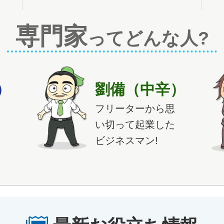
専門家
ってどんな人?
）
劉備（中辛）
、
フリーターから思
せ
い切って起業した
ビジネスマン!