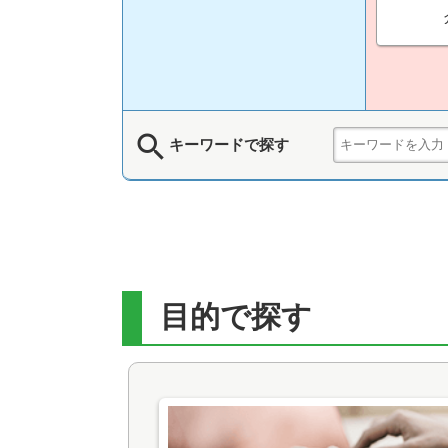
search
キーワードで探す
目的で探す