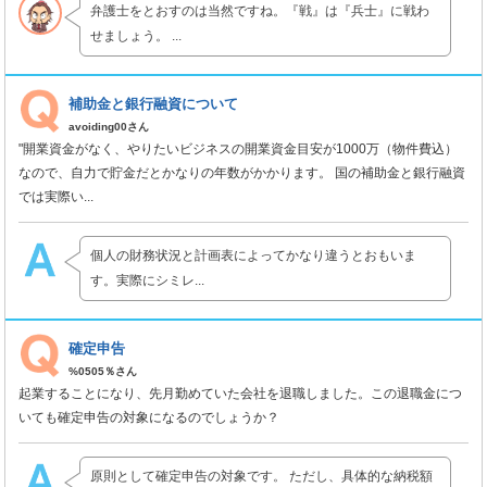
弁護士をとおすのは当然ですね。『戦』は『兵士』に戦わ
せましょう。 ...
補助金と銀行融資について
avoiding00さん
"開業資金がなく、やりたいビジネスの開業資金目安が1000万（物件費込）
なので、自力で貯金だとかなりの年数がかかります。 国の補助金と銀行融資
では実際い...
個人の財務状況と計画表によってかなり違うとおもいま
す。実際にシミレ...
確定申告
%0505％さん
起業することになり、先月勤めていた会社を退職しました。この退職金につ
いても確定申告の対象になるのでしょうか？
原則として確定申告の対象です。 ただし、具体的な納税額