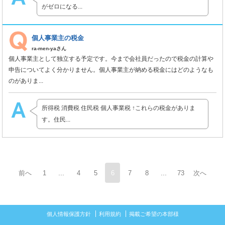
がゼロになる...
個人事業主の税金
ra-men-yaさん
個人事業主として独立する予定です。今まで会社員だったので税金の計算や
申告についてよく分かりません。個人事業主が納める税金にはどのようなも
のがありま...
所得税 消費税 住民税 個人事業税 ↑これらの税金がありま
す。住民...
...
...
前へ
1
4
5
6
7
8
73
次へ
個人情報保護方針
利用規約
掲載ご希望の本部様