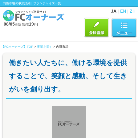
内職市場の事業詳細 | フランチャイズ一覧
JA
|
EN
|
ZH
08/05
19
更新 [新着
件]
【FCオーナーズ】TOP
>
事業を探す
> 内職市場
働きたい人たちに、働ける環境を提供
することで、笑顔と感動、そして生き
がいを創り出す。