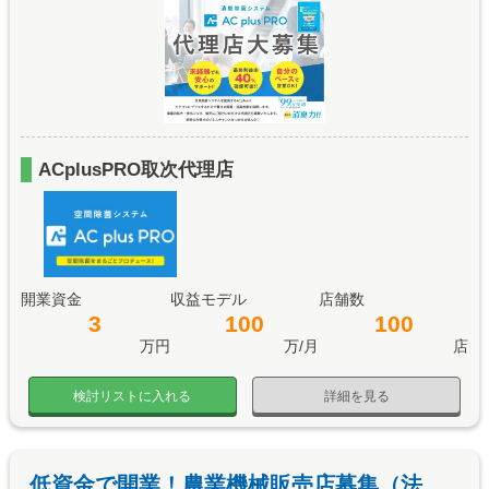
ACplusPRO取次代理店
開業資金
収益モデル
店舗数
3
100
100
万円
万/月
店
検討リストに入れる
詳細を見る
低資金で開業！農業機械販売店募集（法