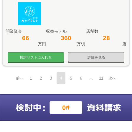
開業資金
収益モデル
店舗数
66
360
28
万円
万/月
店
検討リストに入れる
詳細を見る
1
2
3
4
5
6
...
11
前へ
次へ
個人情報保護方針
利用規約
掲載ご希望の本部様
0
件
お問い合わせ
サイトマップ
使い方
©2017 ISH Group Inc.