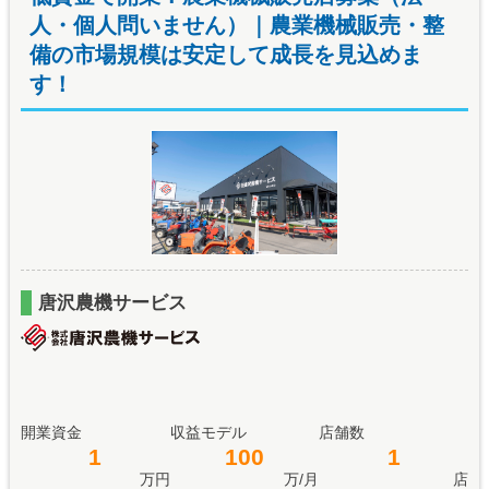
人・個人問いません）｜農業機械販売・整
備の市場規模は安定して成長を見込めま
す！
唐沢農機サービス
開業資金
収益モデル
店舗数
1
100
1
万円
万/月
店