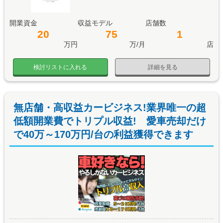
開業資金
収益モデル
店舗数
20
75
1
万円
万/月
店
検討リストに入れる
詳細を見る
無店舗・高収益カービジネス!業界唯一の超
低額開業費でトリプル収益! 愛車売却だけ
で40万～170万円/台の利益獲得できます