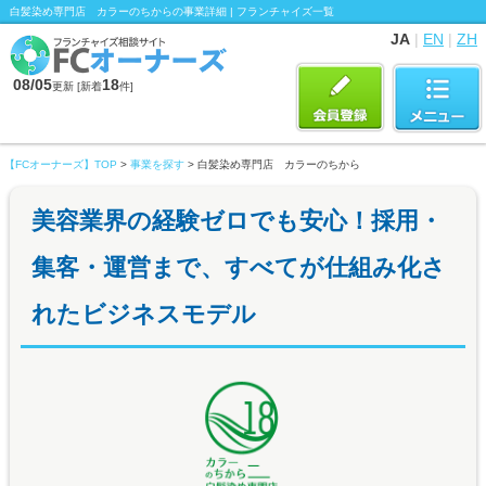
白髪染め専門店 カラーのちからの事業詳細 | フランチャイズ一覧
JA
|
EN
|
ZH
08/05
18
更新 [新着
件]
【FCオーナーズ】TOP
>
事業を探す
> 白髪染め専門店 カラーのちから
美容業界の経験ゼロでも安心！採用・
集客・運営まで、すべてが仕組み化さ
れたビジネスモデル