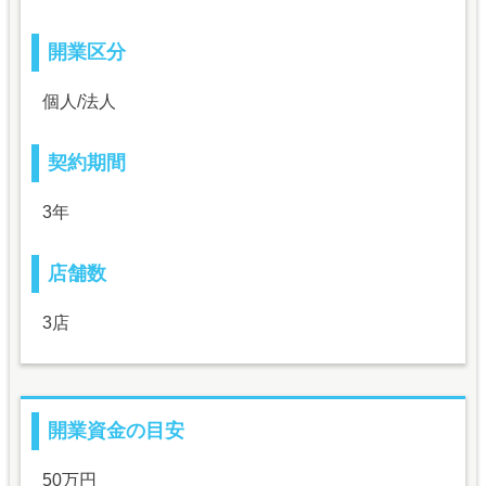
開業区分
個人/法人
契約期間
3年
店舗数
3店
開業資金の目安
50万円