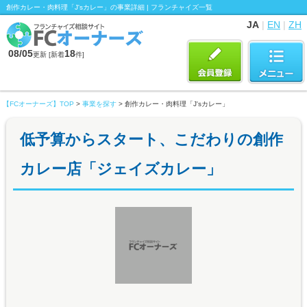
創作カレー・肉料理「J'sカレー」の事業詳細 | フランチャイズ一覧
JA
|
EN
|
ZH
08/05
18
更新 [新着
件]
【FCオーナーズ】TOP
>
事業を探す
> 創作カレー・肉料理「J'sカレー」
低予算からスタート、こだわりの創作
カレー店「ジェイズカレー」