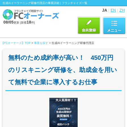
生成AIイーラーニング研修代理店の事業詳細 | フランチャイズ一覧
JA
|
EN
|
ZH
08/05
18
更新 [新着
件]
【FCオーナーズ】TOP
>
事業を探す
> 生成AIイーラーニング研修代理店
無料のため成約率が高い！ 450万円
のリスキニング研修を、助成金を用い
て無料で企業に導入するお仕事