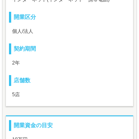
開業区分
個人/法人
契約期間
2年
店舗数
5店
開業資金の目安