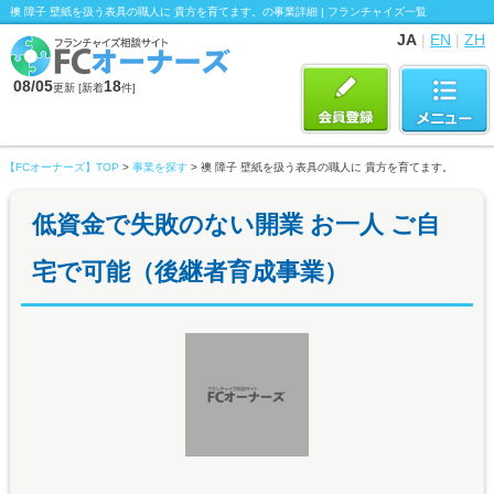
襖 障子 壁紙を扱う表具の職人に 貴方を育てます。の事業詳細 | フランチャイズ一覧
JA
|
EN
|
ZH
08/05
18
更新 [新着
件]
【FCオーナーズ】TOP
>
事業を探す
> 襖 障子 壁紙を扱う表具の職人に 貴方を育てます。
低資金で失敗のない開業 お一人 ご自
宅で可能（後継者育成事業）