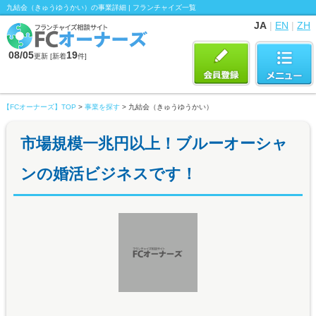
九結会（きゅうゆうかい）の事業詳細 | フランチャイズ一覧
JA
|
EN
|
ZH
08/05
19
更新 [新着
件]
【FCオーナーズ】TOP
>
事業を探す
> 九結会（きゅうゆうかい）
市場規模一兆円以上！ブルーオーシャ
ンの婚活ビジネスです！