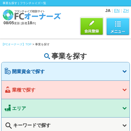
事業を探す | フランチャイズ一覧
JA
|
EN
|
ZH
08/05
18
更新 [新着
件]
【FCオーナーズ】TOP
> 事業を探す
事業を探す
開業資金で探す
業種で探す
エリア
search
キーワードで探す