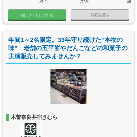
万円
万/月
店
検討リストに入れる
詳細を見る
年間1～2名限定。33年守り続けた“本物の
味” 老舗の五平餅やだんごなどの和菓子の
実演販売してみませんか？
木曽奈良井宿きむら