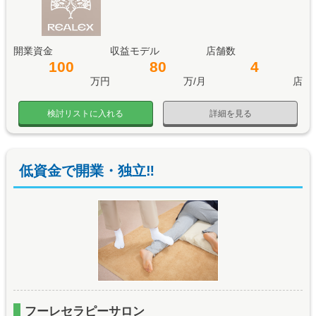
開業資金
収益モデル
店舗数
100
80
4
万円
万/月
店
検討リストに入れる
詳細を見る
低資金で開業・独立‼
フーレセラピーサロン