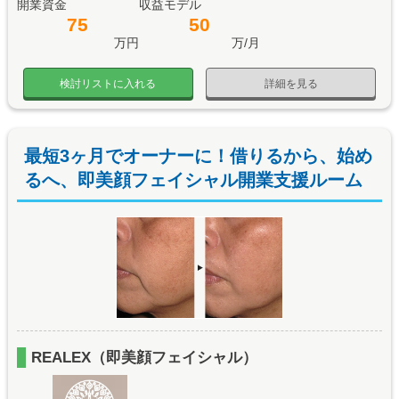
開業資金
収益モデル
75
50
万円
万/月
検討リストに入れる
詳細を見る
最短3ヶ月でオーナーに！借りるから、始め
るへ、即美顔フェイシャル開業支援ルーム
REALEX（即美顔フェイシャル）