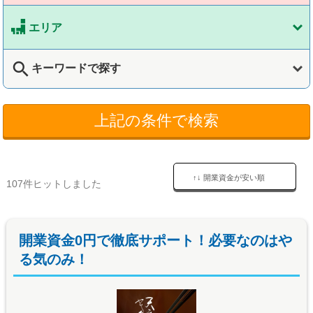
エリア
search
キーワードで探す
上記の条件で検索
↑↓ 開業資金が安い順
107件ヒットしました
開業資金0円で徹底サポート！必要なのはや
る気のみ！