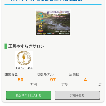
玉川やすらぎサロン
開業資金
収益モデル
店舗数
50
97
4
万円
万/月
店
検討リストに入れる
詳細を見る