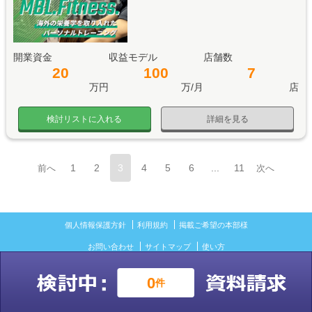
開業資金
収益モデル
店舗数
20
100
7
万円
万/月
店
検討リストに入れる
詳細を見る
1
2
3
4
5
6
...
11
前へ
次へ
個人情報保護方針
利用規約
掲載ご希望の本部様
お問い合わせ
サイトマップ
使い方
©2017 ISH Group Inc.
0
件