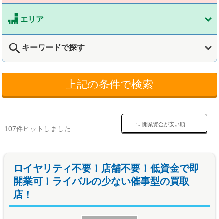
エリア
search
キーワードで探す
上記の条件で検索
↑↓ 開業資金が安い順
107件ヒットしました
ロイヤリティ不要！店舗不要！低資金で即
開業可！ライバルの少ない催事型の買取
店！