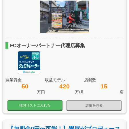
FCオーナーパートナー代理店募集
開業資金
収益モデル
店舗数
50
420
15
万円
万/月
店
検討リストに入れる
詳細を見る
【加盟金0円〜可能！】畳屋がプロデュース