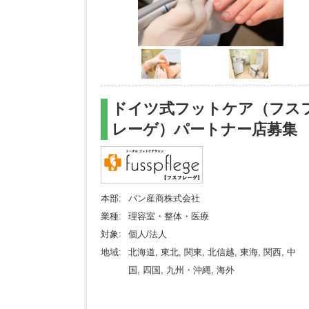
ドイツ式フットケア（フス
レーゲ）パートナー店募集
本部:
バン産商株式会社
業種:
理容室・整体・医療
対象:
個人/法人
地域:
北海道, 東北, 関東, 北信越, 東海, 関西, 中
国, 四国, 九州・沖縄, 海外