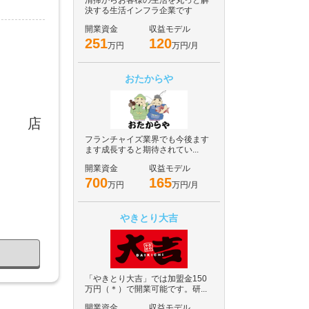
清掃からお客様の生活を丸っと解
決する生活インフラ企業です
開業資金
収益モデル
251
120
万円
万円/月
おたからや
店
フランチャイズ業界でも今後ます
ます成長すると期待されてい...
開業資金
収益モデル
700
165
万円
万円/月
やきとり大吉
「やきとり大吉」では加盟金150
万円（＊）で開業可能です。研...
開業資金
収益モデル