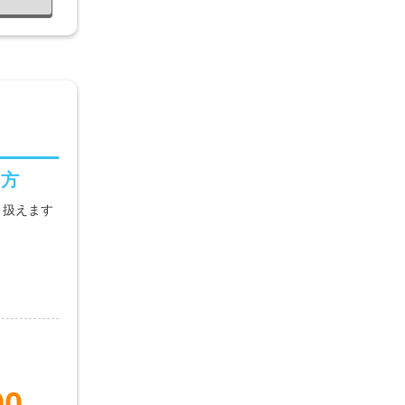
る方
り扱えます
00