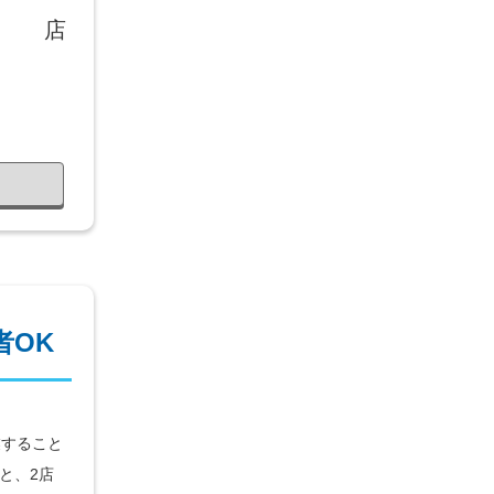
店
者OK
業すること
と、2店