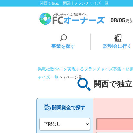
関西で独立・開業 | フランチャイズ一覧
08/05
更新
事業を探す
説明会に行く
掲載社数No.1を実現するフランチャイズ募集・起
ャイズ一覧
> 7ページ目
関西で独立
開業資金で探す