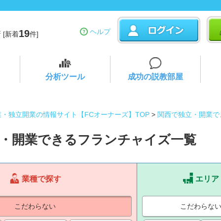
ヘルプ
19
 [新着
件]
分析ツール
成功の説教部屋
業・独立開業の情報サイト【FCオーナーズ】TOP
>
関西で独立・開業で
・開業できるフランチャイズ一覧
業種で探す
エリア
こだわらない
こだわらな