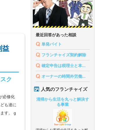
最近回答があった相談
単発バイト
利益
フランチャイズ契約解除
確定申告は税理士と本...
オーナーの時間外労働...
もスク
人気のフランチャイズ
育が必修化
清掃から生活を丸っと解決す
る事業
子ども達に
ます。 g