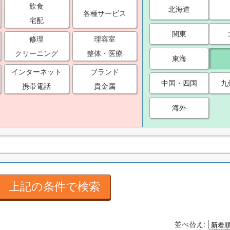
飲食
北海道
各種サービス
宅配
関東
修理
理容室
クリーニング
整体・医療
東海
インターネット
ブランド
中国・四国
九
携帯電話
貴金属
海外
上記の条件で検索
並べ替え: