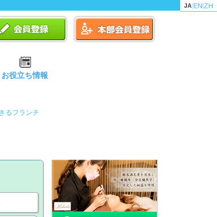
EN
ZH
JA
|
|
お役立ち情報
きるフランチ
い